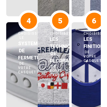
4
5
6
CHOISISSEZ
CHOISISSEZ
CHOISISSE
LE
LES
LES
SYSTEME
TECHNIQUES
FINITION
DE
DE
DE
VOTRE
FERMETURE
DECORATION
CASQUETT
DE
DE
VOTRE
VOTRE
CASQUETTE
CASQUETTE