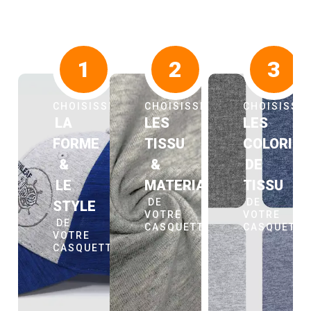
1
2
3
CHOISISSEZ
CHOISISSEZ
CHOISISSE
LA
LES
LES
FORME
TISSU
COLORIS
&
&
DE
LE
MATERIAUX
TISSU
DE
DE
STYLE
VOTRE
VOTRE
DE
CASQUETTE
CASQUETT
VOTRE
CASQUETTE