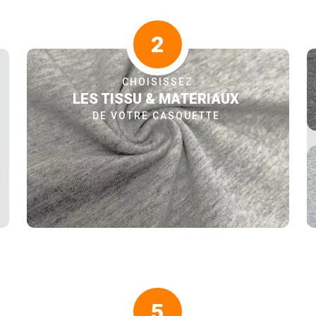
2
CHOISISSEZ
LES TISSU & MATERIAUX
DE VOTRE CASQUETTE
5