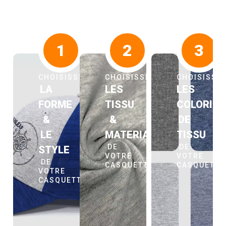
1
2
3
CHOISISSEZ
CHOISISSEZ
CHOISISSE
LA
LES
LES
FORME
TISSU
COLORIS
&
&
DE
LE
MATERIAUX
TISSU
DE
DE
STYLE
VOTRE
VOTRE
DE
CASQUETTE
CASQUETT
VOTRE
CASQUETTE