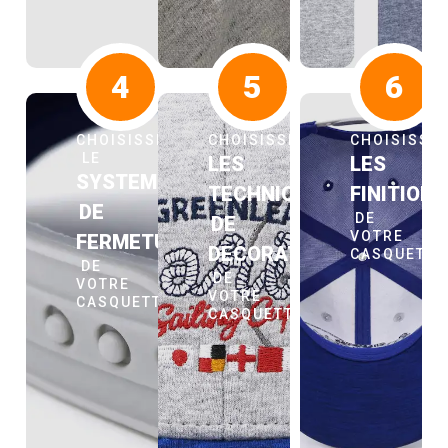
4
5
6
CHOISISSEZ
CHOISISSEZ
CHOISISSE
LE
LES
LES
SYSTEME
TECHNIQUES
FINITION
DE
DE
DE
VOTRE
FERMETURE
DECORATION
CASQUETT
DE
DE
VOTRE
VOTRE
CASQUETTE
CASQUETTE