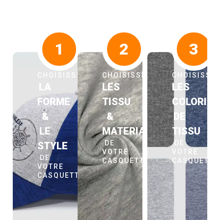
1
2
3
CHOISISSEZ
CHOISISSEZ
CHOISISSE
LA
LES
LES
FORME
TISSU
COLORIS
&
&
DE
LE
MATERIAUX
TISSU
DE
DE
STYLE
VOTRE
VOTRE
DE
CASQUETTE
CASQUETT
VOTRE
CASQUETTE