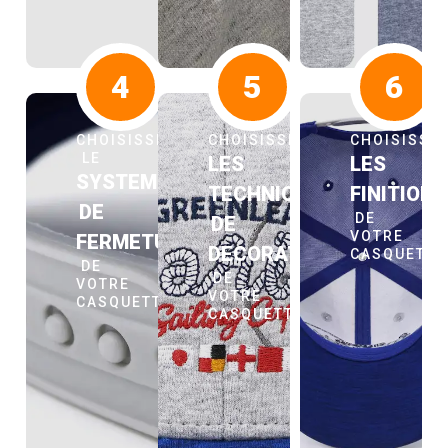
4
5
6
CHOISISSEZ
CHOISISSEZ
CHOISISSE
LE
LES
LES
SYSTEME
TECHNIQUES
FINITION
DE
DE
DE
VOTRE
FERMETURE
DECORATION
CASQUETT
DE
DE
VOTRE
VOTRE
CASQUETTE
CASQUETTE