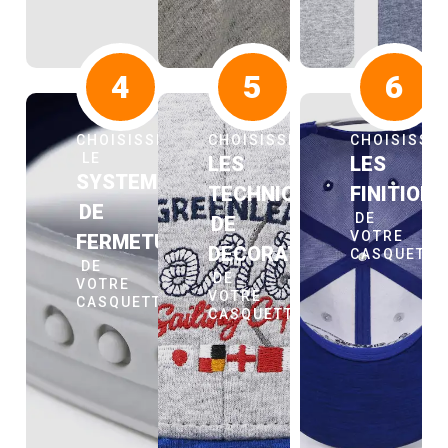
4
5
6
CHOISISSEZ
CHOISISSEZ
CHOISISSE
LE
LES
LES
SYSTEME
TECHNIQUES
FINITION
DE
DE
DE
VOTRE
FERMETURE
DECORATION
CASQUETT
DE
DE
VOTRE
VOTRE
CASQUETTE
CASQUETTE