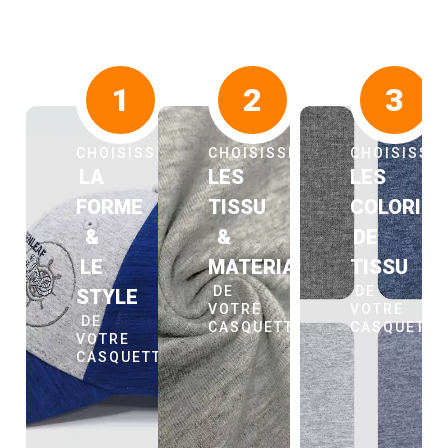
1
2
3
CHOISISSEZ
CHOISISSEZ
CHOISISSE
LA
LES
LES
FORME
TISSU
COLORIS
&
&
DE
LE
MATERIAUX
TISSU
DE
DE
STYLE
VOTRE
VOTRE
DE
CASQUETTE
CASQUETT
VOTRE
CASQUETTE