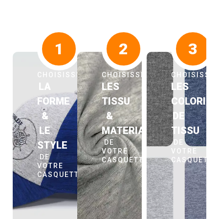
1
2
3
CHOISISSEZ
CHOISISSEZ
CHOISISSE
LA
LES
LES
FORME
TISSU
COLORIS
&
&
DE
LE
MATERIAUX
TISSU
DE
DE
STYLE
VOTRE
VOTRE
DE
CASQUETTE
CASQUETT
VOTRE
CASQUETTE