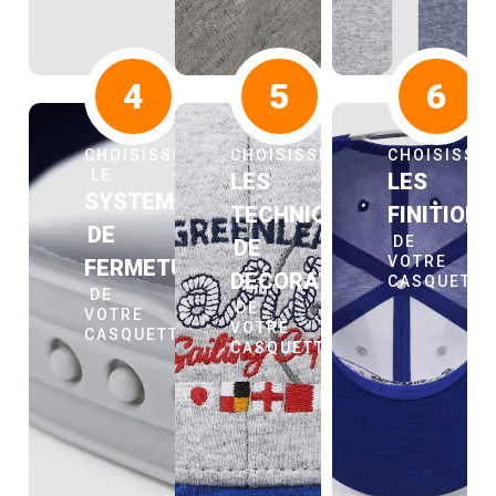
4
5
6
CHOISISSEZ
CHOISISSEZ
CHOISISSE
LE
LES
LES
SYSTEME
TECHNIQUES
FINITION
DE
DE
DE
VOTRE
FERMETURE
DECORATION
CASQUETT
DE
DE
VOTRE
VOTRE
CASQUETTE
CASQUETTE