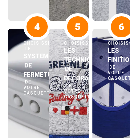
4
5
6
CHOISISSEZ
CHOISISSEZ
CHOISISSE
LE
LES
LES
SYSTEME
TECHNIQUES
FINITION
DE
DE
DE
VOTRE
FERMETURE
DECORATION
CASQUETT
DE
DE
VOTRE
VOTRE
CASQUETTE
CASQUETTE