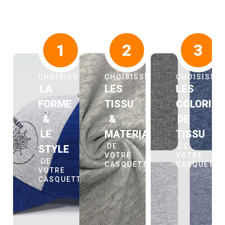
1
2
3
CHOISISSEZ
CHOISISSEZ
CHOISISSE
LA
LES
LES
FORME
TISSU
COLORIS
&
&
DE
LE
MATERIAUX
TISSU
DE
DE
STYLE
VOTRE
VOTRE
DE
CASQUETTE
CASQUETT
VOTRE
CASQUETTE