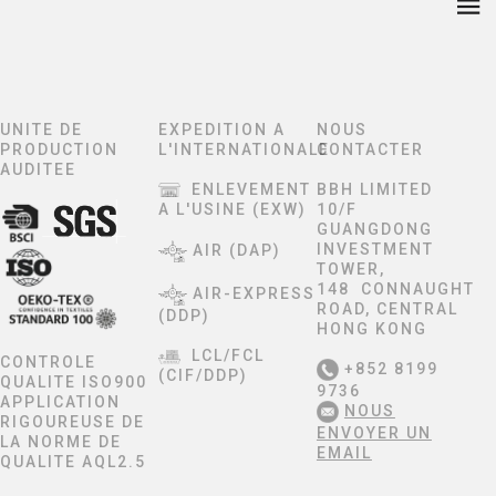
UNITE DE
EXPEDITION A
NOUS
PRODUCTION
L'INTERNATIONALE
CONTACTER
AUDITEE
ENLEVEMENT
BBH LIMITED
A L'USINE (EXW)
10/F
GUANGDONG
INVESTMENT
AIR (DAP)
TOWER,
148 CONNAUGHT
AIR-EXPRESS
ROAD, CENTRAL
(DDP)
HONG KONG
LCL/FCL
CONTROLE
+852 8199
(CIF/DDP)
QUALITE ISO900
9736
APPLICATION
NOUS
RIGOUREUSE DE
ENVOYER UN
LA NORME DE
EMAIL
QUALITE AQL2.5