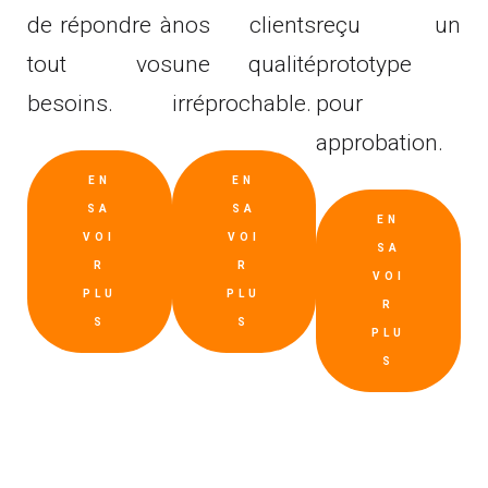
de répondre à
nos clients
reçu un
tout vos
une qualité
prototype
besoins.
irréprochable.
pour
approbation.
EN
EN
SA
SA
EN
VOI
VOI
SA
R
R
VOI
PLU
PLU
R
S
S
PLU
S