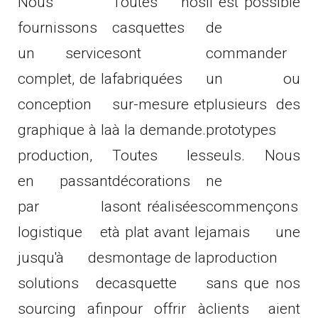
Nous
Toutes nos
Il est possible
fournissons
casquettes
de
un service
sont
commander
complet, de la
fabriquées
un ou
conception
sur-mesure et
plusieurs des
graphique à la
à la demande.
prototypes
production,
Toutes les
seuls. Nous
en passant
décorations
ne
par la
sont réalisées
commençons
logistique et
à plat avant le
jamais une
jusqu'à des
montage de la
production
solutions de
casquette
sans que nos
sourcing afin
pour offrir à
clients aient